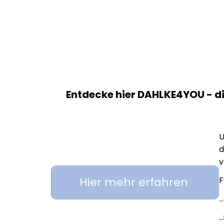
Entdecke hier DAHLKE4YOU - di
U
d
v
Hier mehr erfahren
F
.
.