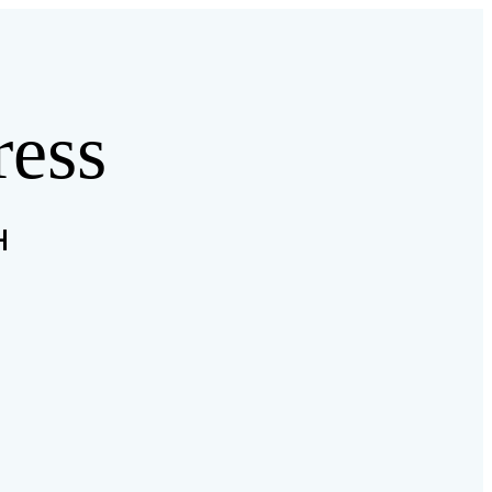
ess
H