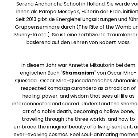
Serena Anchanchu School in Holland. Sie wurde vo
ihnen als Pampa Mesayok, Hüterin der Erde, initiiert
Seit 2013 gibt sie Energieheilungssitzungen und füh
Gruppenseminare durch (The Rite of the Womb u
Munay-Ki etc.). Sie ist eine zertifizierte Traumlehreri
basierend auf den Lehren von Robert Moss.
In diesem Jahr war Annette Mitautorin bei dem
englischen Buch "
Shamanism
" von Oscar Miro-
Quesada:
Oscar Miro-Quesada teaches shamani
r
espected kamasqa curandero as a tradition of
healing, power, and wisdom that sees all life as
interconnected and sacred. Understand the shama
art of a noble death, becoming a hollow bone,
traveling through the three worlds, and how to
embrace the imaginal beauty of a living, sentient, 
ever-evolving cosmos.
Feel soul-animating momen