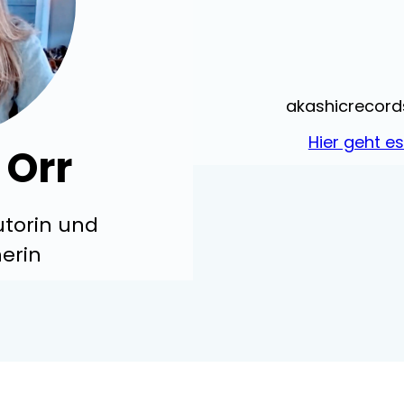
akashicrecord
Hier geht e
 Orr
Autorin und
erin