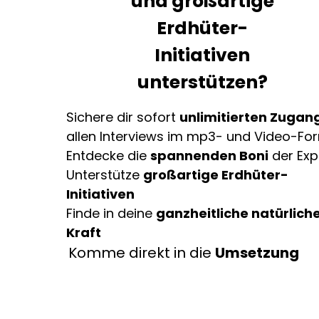
und großartige
Erdhüter-
Initiativen
unterstützen?
Sichere dir sofort
unlimitierten Zugan
allen Interviews im mp3- und Video-Fo
Entdecke die
spannenden Boni
der Exp
Unterstütze
großartige Erdhüter-
Initiativen
Finde in deine
ganzheitliche natürlich
Kraft
Komme direkt in die
Umsetzung